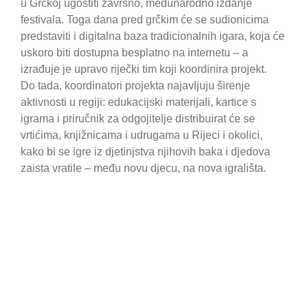
u Grčkoj ugostiti završno, međunarodno izdanje
festivala. Toga dana pred grčkim će se sudionicima
predstaviti i digitalna baza tradicionalnih igara, koja će
uskoro biti dostupna besplatno na internetu – a
izrađuje je upravo riječki tim koji koordinira projekt.
Do tada, koordinatori projekta najavljuju širenje
aktivnosti u regiji: edukacijski materijali, kartice s
igrama i priručnik za odgojitelje distribuirat će se
vrtićima, knjižnicama i udrugama u Rijeci i okolici,
kako bi se igre iz djetinjstva njihovih baka i djedova
zaista vratile – među novu djecu, na nova igrališta.