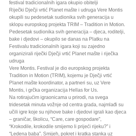
festival tradicionalnih igara okupio obitelji
Riječki Dječji vrtić Planet mašte i udruga Vere Montis
okupili su pedesetak sudionika svih generacija u
sklopu europskog projekta TRIM – Tradition in Motion.
Pedesetak sudionika svih generacija – djeca, roditelji,
bake i djedovi – okupilo se danas na Platku na
Festivalu tradicionalnih igara koji su zajedno
organizirali riječki Dječji vrtić Planet mašte i riječka
udruga
Vere Montis. Festival je dio europskog projekta
Tradition in Motion (TRIM), kojemu je Dječji vrtić
Planet mašte koordinator, a partneri su, uz Vere
Montis, i grčka organizacija Hellas for Us.
Na rotirajućim igraonicama u prirodi, na svega
tridesetak minuta vožnje od centra grada, najmlađi su
učili igre koje su njihove bake i djedovi igrali kao djeca
– graničar, školicu, “Care, care gospodare”,
“Krokodile, krokodile smijemo li prijeći rijeku?” i
“Ledena baba”. Smijeh, pokret i kratka stanka uz