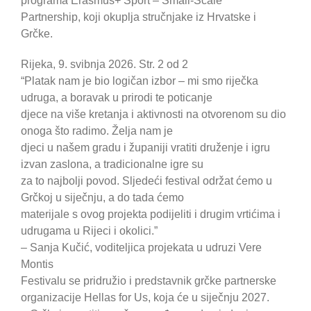
programa Erasmus+ Sport – Small-Scale
Partnership, koji okuplja stručnjake iz Hrvatske i
Grčke.
Rijeka, 9. svibnja 2026. Str. 2 od 2
“Platak nam je bio logičan izbor – mi smo riječka
udruga, a boravak u prirodi te poticanje
djece na više kretanja i aktivnosti na otvorenom su dio
onoga što radimo. Želja nam je
djeci u našem gradu i županiji vratiti druženje i igru
izvan zaslona, a tradicionalne igre su
za to najbolji povod. Sljedeći festival održat ćemo u
Grčkoj u siječnju, a do tada ćemo
materijale s ovog projekta podijeliti i drugim vrtićima i
udrugama u Rijeci i okolici.”
– Sanja Kučić, voditeljica projekata u udruzi Vere
Montis
Festivalu se pridružio i predstavnik grčke partnerske
organizacije Hellas for Us, koja će u siječnju 2027.