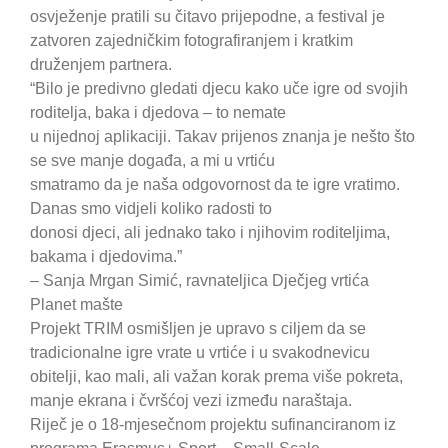
osvježenje pratili su čitavo prijepodne, a festival je
zatvoren zajedničkim fotografiranjem i kratkim
druženjem partnera.
“Bilo je predivno gledati djecu kako uče igre od svojih
roditelja, baka i djedova – to nemate
u nijednoj aplikaciji. Takav prijenos znanja je nešto što
se sve manje događa, a mi u vrtiću
smatramo da je naša odgovornost da te igre vratimo.
Danas smo vidjeli koliko radosti to
donosi djeci, ali jednako tako i njihovim roditeljima,
bakama i djedovima.”
– Sanja Mrgan Simić, ravnateljica Dječjeg vrtića
Planet mašte
Projekt TRIM osmišljen je upravo s ciljem da se
tradicionalne igre vrate u vrtiće i u svakodnevicu
obitelji, kao mali, ali važan korak prema više pokreta,
manje ekrana i čvršćoj vezi između naraštaja.
Riječ je o 18-mjesečnom projektu sufinanciranom iz