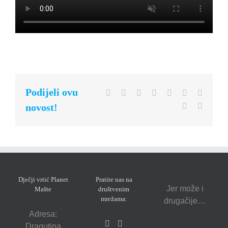
Podijeli ovu
Facebook
Twitter
Reddit
LinkedIn
WhatsApp
Tumblr
Pinteres
Vk
Email
novost!
Dječji vrtić Planet
Pratite nas na
Jer može i
Mašte
društvenim
mrežama:
drugačije…
Adresa:
Dragutina