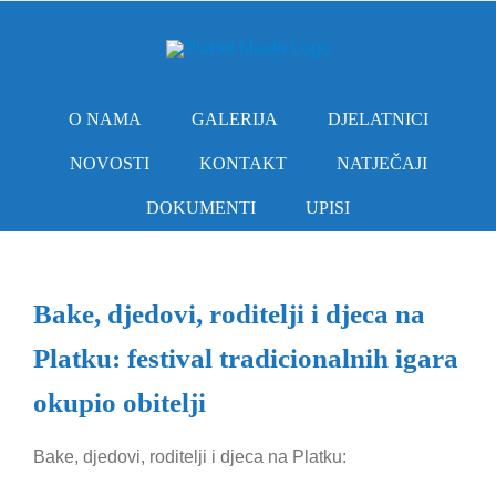
Skip
to
content
O NAMA
GALERIJA
DJELATNICI
NOVOSTI
KONTAKT
NATJEČAJI
DOKUMENTI
UPISI
Bake, djedovi, roditelji i djeca na
Platku: festival tradicionalnih igara
okupio obitelji
Bake, djedovi, roditelji i djeca na Platku: