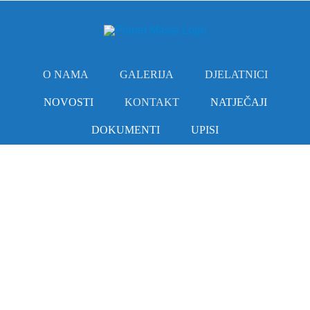
Skip
to
content
O NAMA
GALERIJA
DJELATNICI
NOVOSTI
KONTAKT
NATJEČAJI
DOKUMENTI
UPISI