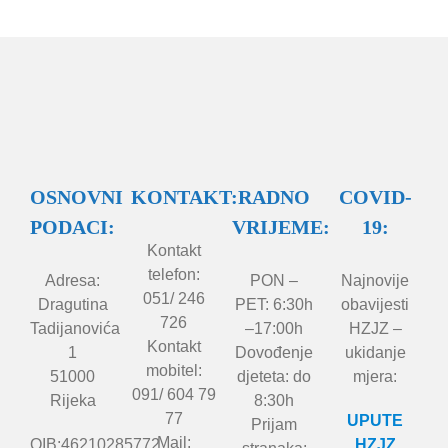
OSNOVNI
KONTAKT:
RADNO
COVID-
PODACI:
VRIJEME:
19:
Kontakt
telefon:
Adresa:
PON –
Najnovije
051/ 246
Dragutina
PET: 6:30h
obavijesti
726
Tadijanovića
–17:00h
HZJZ –
Kontakt
1
Dovođenje
ukidanje
mobitel:
51000
djeteta: do
mjera:
091/ 604 79
Rijeka
8:30h
77
UPUTE
Prijam
Mail:
OIB:46210285772
HZJZ