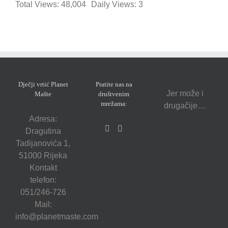
Total Views: 48,004
Daily Views: 3
Dječji vrtić Planet
Pratite nas na
Jer može i
Mašte
društvenim
mrežama:
drugačije…
Adresa:
Dragutina
Tadijanovića 1,
51000 Rijeka
Kontakt
telefon:
051/246-726
Mail:
info@planetmaste.com