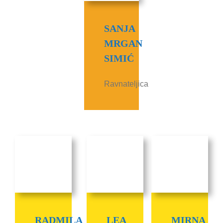
SANJA
MRGAN
SIMIĆ
Ravnateljica
RADMILA
LEA
MIRNA