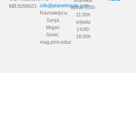
stranaka:
info@planetmaste.com
MB:5099021
utorak 9:00-
Ravnateljica:
11:00h
Sanja
srijeda
Mrgan
14:00-
Simić,
16:00h
mag.prim.educ.