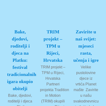
Bake,
TRIM
Zavirite u
djedovi,
projekt –
naš svijet:
roditelji i
TPM u
mjeseci
djeca na
Rijeci,
rasta,
Platku:
Hrvatska
učenja i igre
festival
TRIM projekt –
Velike
TPM u Rijeci,
pustolovine
tradicionalnih
Hrvatska
djece iz
igara okupio
Partneri
vrtića Planet
obitelji
projekta Tradition
mašte Zavirite
Bake, djedovi,
in Motion
u našu
roditelji i djeca
(TRIM) okupili
svakodnevnicu