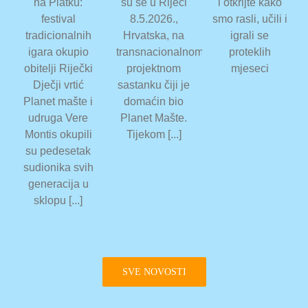
na Platku:
su se u Rijeci
i otkrijte kako
festival
8.5.2026.,
smo rasli, učili i
tradicionalnih
Hrvatska, na
igrali se
igara okupio
transnacionalnom
proteklih
obitelji Riječki
projektnom
mjeseci
Dječji vrtić
sastanku čiji je
Planet mašte i
domaćin bio
udruga Vere
Planet Mašte.
Montis okupili
Tijekom [...]
su pedesetak
sudionika svih
generacija u
sklopu [...]
SVE NOVOSTI