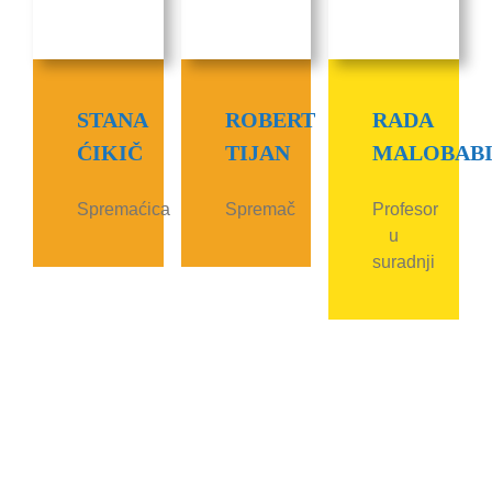
STANA
ROBERT
RADA
ĆIKIČ
TIJAN
MALOBAB
Spremaćica
Spremač
Profesor
u
suradnji
JELOVNICI
Ovdje možete preuzeti jelovnike s obrocima za 4