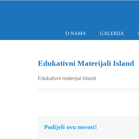
Skip
to
content
O NAMA
GALERIJA
Edukativni Materijali Island
Edukativni materijal Island
Podijeli ovu novost!