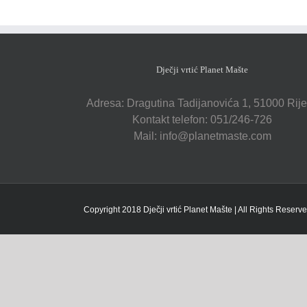
Dječji vrtić Planet Mašte
Adresa: Dragutina Tadijanovića 1, 51000 Rij
Kontakt telefon: 051/246-726
Mail: info@planetmaste.com
Copyright 2018 Dječji vrtić Planet Mašte | All Rights Reser