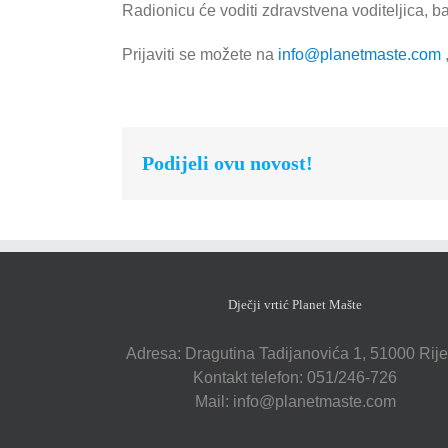
Radionicu će voditi zdravstvena voditeljica, 
Prijaviti se možete na
info@planetmaste.com
,
Podijeli ovu novost!
Dječji vrtić Planet Mašte
Adresa: Dragutina Tadijanovića 1, 51000 Rij
Kontakt telefon: 051/246-726
Mail: info@planetmaste.com