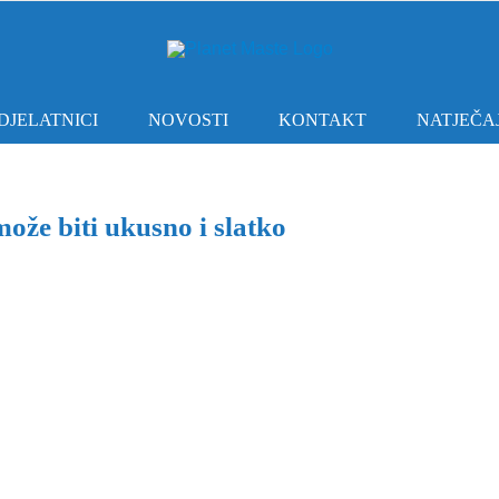
DJELATNICI
NOVOSTI
KONTAKT
NATJEČAJ
ože biti ukusno i slatko