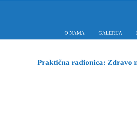
Skip
to
content
O NAMA
GALERIJA
Praktična radionica: Zdravo m
View
Larger
Image